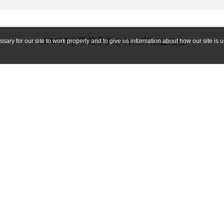
LOVOTを事前予約された方は
こちら
ry for our site to work properly and to give us information about how our site is u